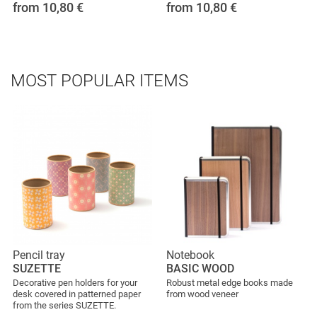
from 10,80
€
from 10,80
€
MOST POPULAR ITEMS
Pencil tray
Notebook
SUZETTE
BASIC WOOD
Decorative pen holders for your
Robust metal edge books made
desk covered in patterned paper
from wood veneer
from the series SUZETTE.