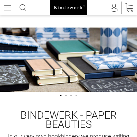
BINDEWERK - PAPER
BEAUTIES
In our very own bookbindery we produce writing