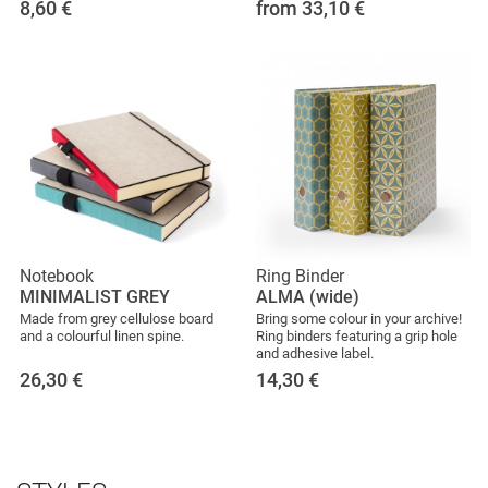
8,60
€
from 33,10
€
Notebook
Ring Binder
MINIMALIST GREY
ALMA (wide)
Made from grey cellulose board
Bring some colour in your archive!
and a colourful linen spine.
Ring binders featuring a grip hole
and adhesive label.
26,30
€
14,30
€